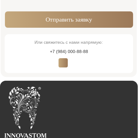
Услуги
Виниры
Хирургия
Ортопедия
Лечение зубов
Диагностика
Исправление прикуса
Пародонтология
Детская стоматология
Имплантация
Терапия
Лицензия № Л041-01137-77/00607957
ООО «ИННОВАСТОМ»
ОГРН: 1216700003585
Политика обработки персональных данных
Согласие на обработку персональных данных
© 2026 Innovastom®. Все права защищены.
Имеются противопоказания, необходима консультация специалиста. Обращаем
Ваше внимание на то, что вся представленная на сайте информация, носит
информационный характер и ни при каких условиях не является публичной
офертой, определяемой положениями Статьи 437 (2) Гражданского кодекса
Российской Федерации. Также просим учесть, что все данные, представленные
на сайте в разделе "Цены", носят сугубо информационный характер и не
являются исчерпывающими. Для получения подробной информации, пожалуйста,
обращайтесь к администраторам центра. Валюта платежа, рубли. Возможна
оплата картой, наличным и безналичным способом.
Создание сайта