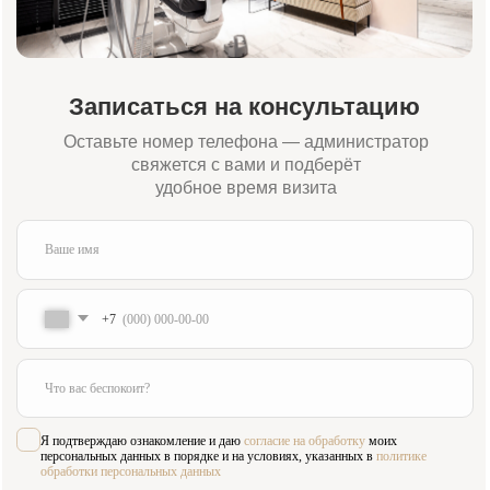
Адрес:
Время работы:
Москва, Жуков проезд 21б
Пн-Сб 09:00—21:00
(м. Павелецкая)
Вс 10:00—16:00
Для связи:
Соцсети:
+7 (984) 000-88-88
Написать в WhatsApp
admin@innovastom.ru
Меню
Главная
Врачи
Цены
Отзывы
Услуги
Пациентам
Акции
Наши работы
О клинике
Контакты