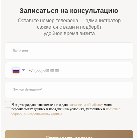
Адрес:
Время работы:
Москва, Жуков проезд 21б
Пн-Сб 09:00—21:00
(м. Павелецкая)
Вс 10:00—16:00
Для связи:
Соцсети:
+7 (984) 000-88-88
Написать в WhatsApp
admin@innovastom.ru
Меню
Главная
Врачи
Цены
Отзывы
Услуги
Пациентам
Акции
Наши работы
О клинике
Контакты
Услуги