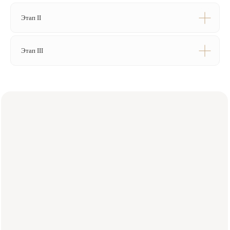
+7
Этап II
Этап III
Я подтверждаю ознакомление и даю
согласие на обработку
моих
персональных данных в порядке и на условиях, указанных в
политике
обработки персональных данных
Отправить заявку
Или свяжитесь с нами напрямую:
+7 (984) 000-88-88