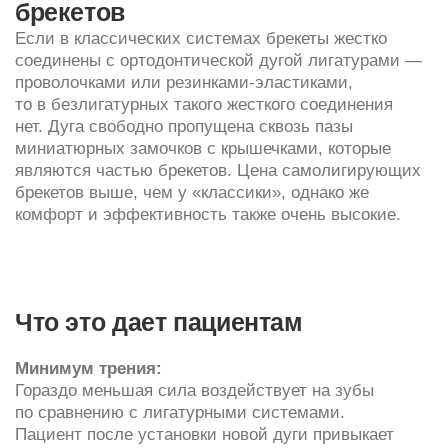
Что это дает пациентам
Минимум трения:
Гораздо меньшая сила воздействует на зубы
по сравнению с лигатурными системами.
Пациент после установки новой дуги привыкает
к ней всего за 1−3 дня. За счет малой силы
воздействия носить безлигатурные брекеты
гораздо комфортнее.
Физиологичная коррекция:
Использование безлигатурной брекет-системы
делает перемещение зубов плавным
и атравматичным. Костная ткань, пародонт
успевают перестраиваться под их новое
положение. В дальнейшем это делает короче
ретенционный период.
Комплексное воздействие:
В процесс включен весь зубочелюстной аппарат
и мышцы полости рта, языка, губ. Это позволяет