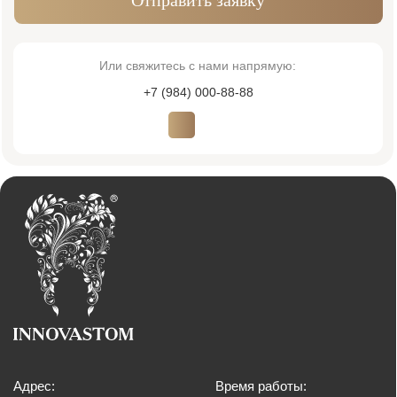
Виниры
Хирургия
Ортопедия
Лечение зубов
Диагностика
Исправление прикуса
Пародонтология
Детская стоматология
Имплантация
Терапия
Лицензия № Л041-01137-77/00607957
ООО «ИННОВАСТОМ»
ОГРН: 1216700003585
Политика обработки персональных данных
Согласие на обработку персональных данных
© 2026 Innovastom®. Все права защищены.
Имеются противопоказания, необходима консультация специалиста. Обращаем
Ваше внимание на то, что вся представленная на сайте информация, носит
информационный характер и ни при каких условиях не является публичной
офертой, определяемой положениями Статьи 437 (2) Гражданского кодекса
Российской Федерации. Также просим учесть, что все данные, представленные
на сайте в разделе "Цены", носят сугубо информационный характер и не
являются исчерпывающими. Для получения подробной информации, пожалуйста,
обращайтесь к администраторам центра. Валюта платежа, рубли. Возможна
оплата картой, наличным и безналичным способом.
Создание сайта