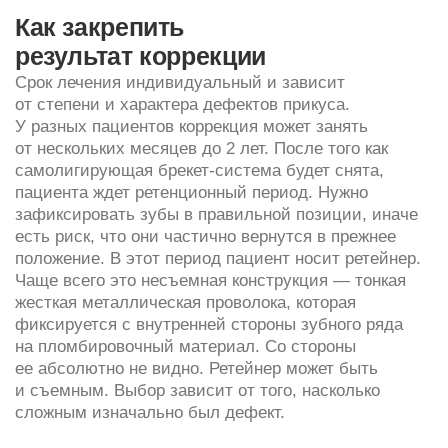
Виды безлигатурных брекетов
Этапы установки
самолигирующих
брекетов в Innovastom