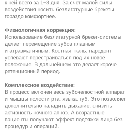
дополнительно наладить дыхание, снизить
активность ночного апноэ. А возрастные
пациенты получают эффект подтяжки лица без
процедур и операций.
Как закрепить
результат коррекции
Срок лечения индивидуальный и зависит
от степени и характера дефектов прикуса.
У разных пациентов коррекция может занять
от нескольких месяцев до 2 лет. После того как
самолигирующая брекет-система будет снята,
пациента ждет ретенционный период. Нужно
зафиксировать зубы в правильной позиции, иначе
есть риск, что они частично вернутся в прежнее
положение. В этот период пациент носит ретейнер.
Чаще всего это несъемная конструкция — тонкая
жесткая металлическая проволока, которая
фиксируется с внутренней стороны зубного ряда
на пломбировочный материал. Со стороны
ее абсолютно не видно. Ретейнер может быть
и съемным. Выбор зависит от того, насколько
сложным изначально был дефект.