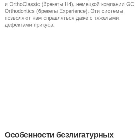
Особенности безлигатурных
брекетов
Если в классических системах брекеты жестко
соединены с ортодонтической дугой лигатурами —
проволочками или резинками-эластиками,
то в безлигатурных такого жесткого соединения
нет. Дуга свободно пропущена сквозь пазы
миниатюрных замочков с крышечками, которые
являются частью брекетов. Цена самолигирующих
брекетов выше, чем у «классики», однако же
комфорт и эффективность также очень высокие.