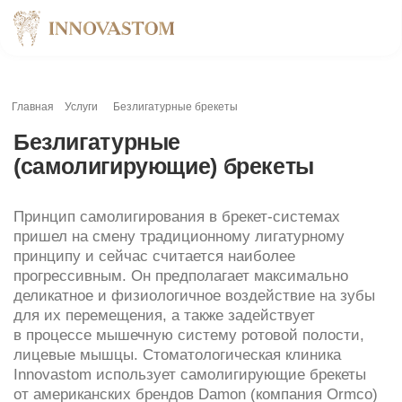
Главная
Услуги
Безлигатурные брекеты
Безлигатурные
(самолигирующие) брекеты
Принцип самолигирования в брекет-системах
пришел на смену традиционному лигатурному
принципу и сейчас считается наиболее
прогрессивным. Он предполагает максимально
деликатное и физиологичное воздействие на зубы
для их перемещения, а также задействует
в процессе мышечную систему ротовой полости,
лицевые мышцы. Стоматологическая клиника
Innovastom использует самолигирующие брекеты
от американских брендов Damon (компания Ormco)
и OrthoClassic (брекеты H4), немецкой компании GC
Orthodontics (брекеты Experience). Эти системы
позволяют нам справляться даже с тяжелыми
дефектами прикуса.