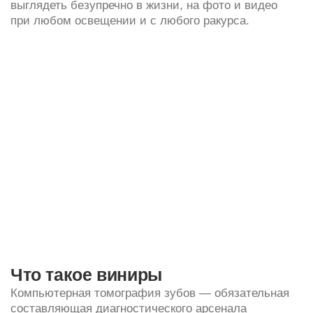
Что такое виниры
Компьютерная томография зубов — обязательная
составляющая диагностического арсенала
современной стоматологической клиники. Это
максимально информативный и объективный
метод. Он основан на свойстве рентгеновских
лучей по-разному проходить через разные типы
тканей в человеческом организме.
Результат К Т — трехмерное 3D-изображение
(в отличие от обычного «плоского» рентген-
снимка).
Во время обследования рентгеновские