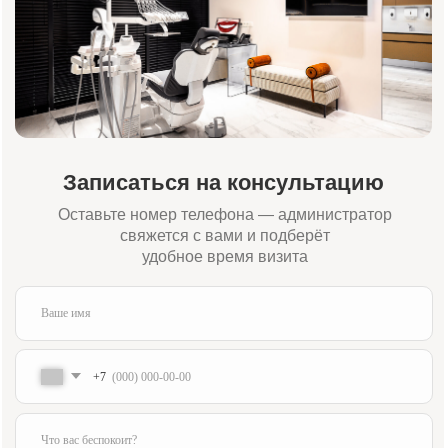
Адрес:
Время работы:
Москва, Жуков проезд 21б
Пн-Сб 09:00—21:00
(м. Павелецкая)
Вс 10:00—16:00
Для связи:
Соцсети:
+7 (984) 000-88-88
Написать в WhatsApp
admin@innovastom.ru
Меню
Главная
Врачи
Цены
Отзывы
Услуги