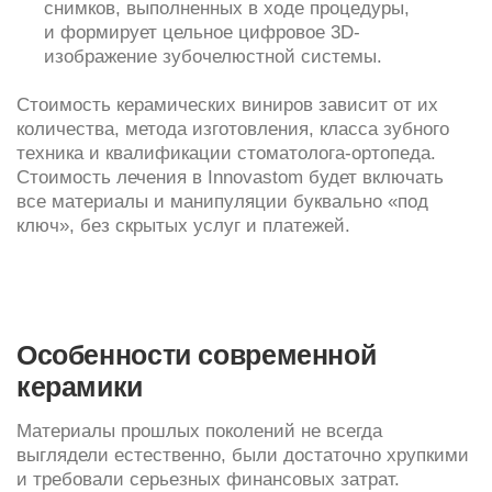
керамики
Материалы прошлых поколений не всегда
выглядели естественно, были достаточно хрупкими
и требовали серьезных финансовых затрат.
Современные керамические виниры изготавливают
из стеклокерамики E-max. Это немецкий материал:
биосовместимый;
выглядит, как естественные ткани зубов;
по прочности аналогичен эмали;
тонируется в любой оттенок по шкале VITA;
отличается высокой цветостойкостью;
конструкции из него служат от 15 лет.
Превосходные эстетические и функциональные
качества стеклокерамики делают ее лучшим
на данный момент материалом. В большинстве
случаев не требуется предварительное
препарирование зубов, так как конструкции
могут быть чрезвычайно тонкими и при этом
прочными. А стоимость керамических виниров
сейчас ниже, чем конструкций из керамики
прошлых поколений.