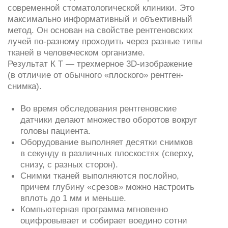
датчики делают множество оборотов вокруг
головы пациента.
Оборудование выполняет десятки снимков
в секунду в различных плоскостях (сверху,
снизу, с разных сторон).
Снимки тканей выполняются послойно,
причем глубину «срезов» можно настроить
вплоть до 1 мм и меньше.
Компьютерная программа мгновенно
оцифровывает и собирает воедино сотни
снимков, выполненных в ходе процедуры,
и формирует цельное цифровое 3D-
изображение зубочелюстной системы.
Стоимость керамических виниров зависит от их
количества, метода изготовления, класса зубного
техника и квалификации стоматолога-ортопеда.
Стоимость лечения в Innovastom будет включать
все материалы и манипуляции буквально «под
ключ», без скрытых услуг и платежей.
Особенности современной