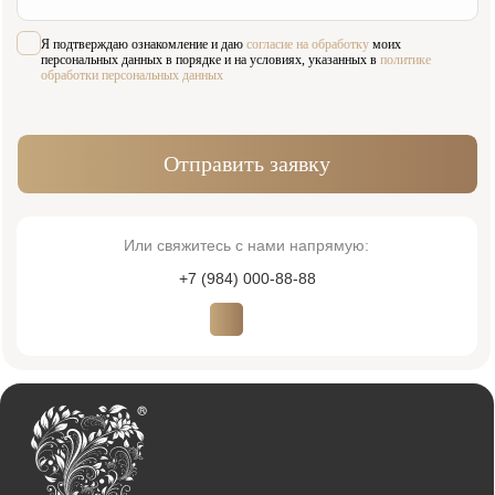
Пациентам
Акции
Наши работы
О клинике
Контакты
Услуги
Виниры
Хирургия
Ортопедия
Лечение зубов
Диагностика
Исправление прикуса
Пародонтология
Детская стоматология
Имплантация
Терапия
Лицензия № Л041-01137-77/00607957
ООО «ИННОВАСТОМ»
ОГРН: 1216700003585
Политика обработки персональных данных
Согласие на обработку персональных данных
© 2026 Innovastom®. Все права защищены.
Имеются противопоказания, необходима консультация специалиста. Обращаем
Ваше внимание на то, что вся представленная на сайте информация, носит
информационный характер и ни при каких условиях не является публичной
офертой, определяемой положениями Статьи 437 (2) Гражданского кодекса
Российской Федерации. Также просим учесть, что все данные, представленные