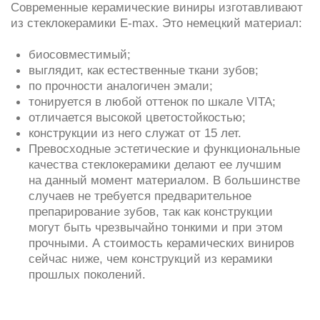
Показания
Сколы и трещины на эмали
Потемнения
Неровности формы
Дисгармония межзубных промежутков
Патологическая стираемость эмали
Повышенная чувствительность зубов
Противопоказания
Подвижность зубов;
Наличие крупных реставраций (пломб);
Сильные кариозные поражения;
Пародонтит;
Бруксизм (требует предварительного лечения)
Основные этапы протезирования