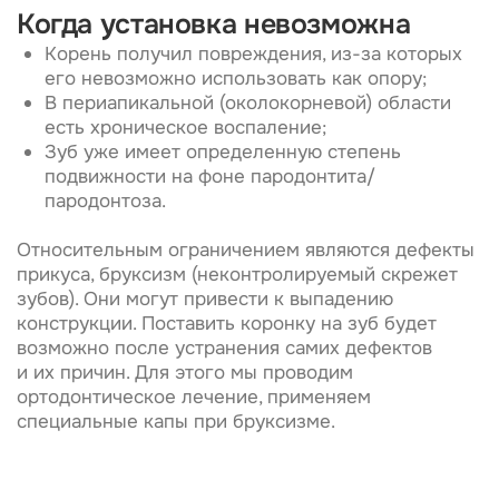
Виды зубных коронок
в Innovastom