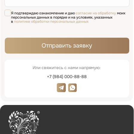
Меню
Главная
Врачи
Цены
Отзывы
Услуги
Пациентам
Акции
Наши работы
О клинике
Контакты
Услуги
Виниры
Хирургия
Ортопедия
Лечение зубов
Диагностика
Исправление прикуса
Пародонтология
Детская стоматология
Имплантация
Терапия
Лицензия № Л041-01137-77/00607957
ООО «ИННОВАСТОМ»
ОГРН: 1216700003585
Политика обработки персональных данных
Согласие на обработку персональных данных
© 2026 Innovastom®. Все права защищены.