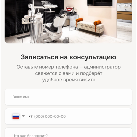
Или свяжитесь с нами напрямую:
+7 (984) 000-88-88
Адрес:
Время работы:
Москва, Жуков проезд 21б
Пн-Сб 09:00—21:00
(м. Павелецкая)
Вс 10:00—16:00
Для связи:
Соцсети:
+7 (984) 000-88-88
Написать в WhatsApp
admin@innovastom.ru