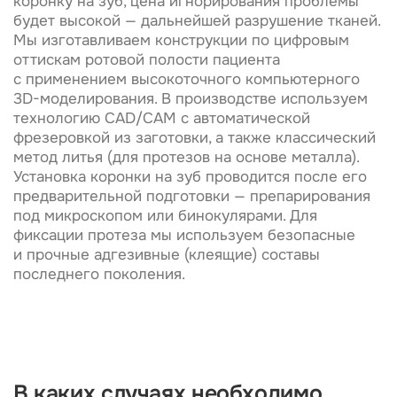
предварительной подготовки — препарирования
под микроскопом или бинокулярами. Для
фиксации протеза мы используем безопасные
и прочные адгезивные (клеящие) составы
последнего поколения.
В каких случаях необходимо
установить коронку на зуб
Протезирование проводится, если
окклюзионная (жевательная и режущая)
поверхность зуба разрушена более чем на 50%,
то есть имеет индекс разрушения от 0,6.
Причиной разрушения чаще всего становится
кариозные поражения эмали и дентина, реже —
травмы.
Важно!
Врачи клиники Innovastom до конца борются
за жизнь каждого зуба, предпочитая сохранить
его и восстановить, нежели удалять. Даже если