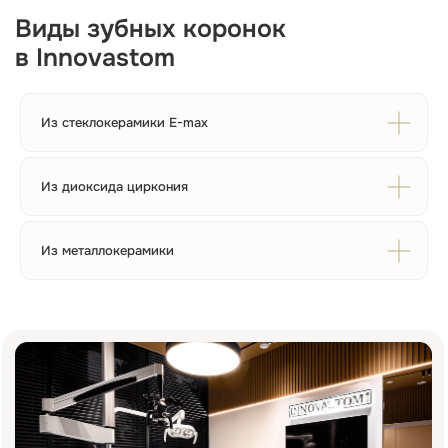
Записаться на консультацию
Оставьте номер телефона — администратор
свяжется с вами и подберёт
Из стеклокерамики E-max
удобное время визита
Из диоксида циркония
+7
Из металлокерамики
Я подтверждаю ознакомление и даю
согласие на обработку
моих
персональных данных в порядке и на условиях, указанных
в
политике обработки персональных данных
Отправить заявку