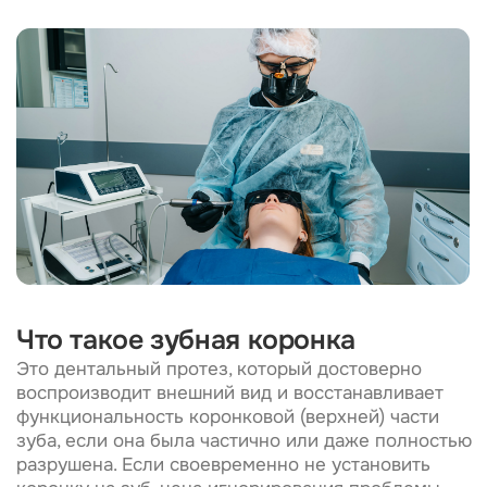
Что такое зубная коронка
Это дентальный протез, который достоверно
воспроизводит внешний вид и восстанавливает
функциональность коронковой (верхней) части
зуба, если она была частично или даже полностью
разрушена. Если своевременно не установить
коронку на зуб, цена игнорирования проблемы
будет высокой — дальнейшей разрушение тканей.
Мы изготавливаем конструкции по цифровым
оттискам ротовой полости пациента
с применением высокоточного компьютерного
3D-моделирования. В производстве используем
технологию CAD/CAM с автоматической
фрезеровкой из заготовки, а также классический
метод литья (для протезов на основе металла).
Установка коронки на зуб проводится после его