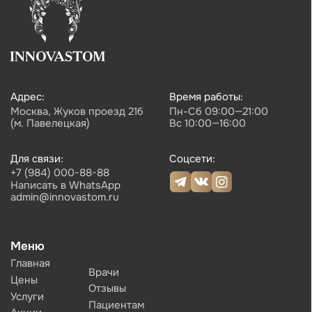
Имеются противопоказания, необходима консультация специалиста. Обращаем
Ваше внимание на то, что вся представленная на сайте информация, носит
информационный характер и ни при каких условиях не является публичной
офертой, определяемой положениями Статьи 437 (2) Гражданского кодекса
Российской Федерации. Также просим учесть, что все данные, представленные
на сайте в разделе "Цены", носят сугубо информационный характер и не
являются исчерпывающими. Для получения подробной информации,
пожалуйста, обращайтесь к администраторам центра. Валюта платежа, рубли.
Возможна оплата картой, наличным и безналичным способом.
Создание сайта