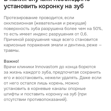
от него остался лишь корень, можно
установить в корневые каналы опорные
штифты и поставить коронку на зуб (при
отсутствии противопоказаний).
Когда установка невозможна
Корень получил повреждения, из-за которых
его невозможно использовать как опору;
В периапикальной (околокорневой) области
есть хроническое воспаление;
Зуб уже имеет определенную степень
подвижности на фоне пародонтита/
пародонтоза.
Относительным ограничением являются дефекты
прикуса, бруксизм (неконтролируемый скрежет
зубов). Они могут привести к выпадению
конструкции. Поставить коронку на зуб будет
возможно после устранения самих дефектов
и их причин. Для этого мы проводим
ортодонтическое лечение, применяем
специальные капы при бруксизме.