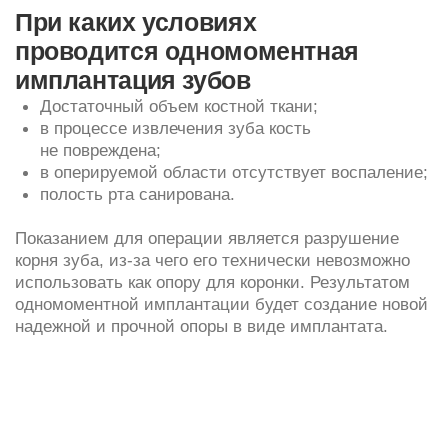
Противопоказания
Иммунодефицит;
Нарушения свертываемости крови;
Серьезные сердечно-сосудистые патологии;
Раковые болезни;
Тяжелые хронические инфекции;
Болезни нервной системы;
Отдельные патологии костей.
Виды одномоментной
имплантации после
удаления зуба
С мгновенной установкой коронки:
Такая операция проводится в эстетически значимой
зоне, когда нужно в кратчайший срок восстановить
внешний вид передних зубов. На установленный
имплантат мы сразу фиксируем временную коронку
из легкого полимерного материала. Она закрывает
дефект в зубном ряду и помогает имплантату
быстрее интегрироваться в кость. Цена
одномоментной имплантации включает в себя
временную коронку. Если после операции