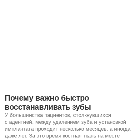
Почему важно быстро
восстанавливать зубы
У большинства пациентов, столкнувшихся
с адентией, между удалением зуба и установкой
имплантата проходит несколько месяцев, а иногда
даже лет. За это время костная ткань на месте
удаленного зуба постепенно атрофируется из-за
отсутствия механических нагрузок. И когда пациент
все же решается на имплантацию, то оказывается,
что объема кости недостаточно для размещения
в ней имплантата. Кроме того, соседние зубы могут
смещаться на освободившееся место. У пациента
меняется прикус, что может привести к повышению
стираемости эмали отдельных зубов. Отсутствие
моляров и премоляров негативно сказывается
на пищеварении. Недостаточно пережеванная пища