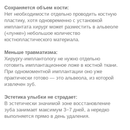
Эстетика улыбки не страдает:
В эстетически значимой зоне восстановление
зуба занимает максимум 3−7 дней, а нередко
выполняется прямо в день удаления.
При каких условиях
проводится одномоментная
имплантация зубов
Достаточный объем костной ткани;
в процессе извлечения зуба кость
не повреждена;
в оперируемой области отсутствует воспаление;
полость рта санирована.
Показанием для операции является разрушение
корня зуба, из-за чего его технически невозможно
использовать как опору для коронки. Результатом
одномоментной имплантации будет создание новой
надежной и прочной опоры в виде имплантата.