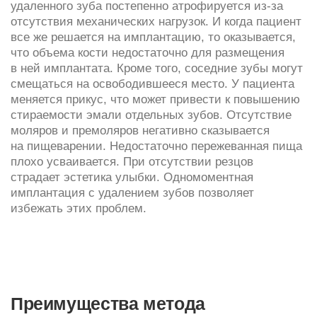
плохо усваивается. При отсутствии резцов
страдает эстетика улыбки. Одномоментная
имплантация с удалением зубов позволяет
избежать этих проблем.
Преимущества метода
Сохраняется объем кости:
Нет необходимости отдельно проводить костную
пластику, хотя одновременно с установкой
имплантата хирург может разместить в альвеоле
(«лунке») небольшое количество
костнопластического материала.
Меньше травматизма:
Хирургу-имплантологу не нужно отдельно
готовить имплантационное ложе в костной ткани.
При одномоментной имплантации оно уже
практически готово — это альвеола, из которой
извлечен зуб.