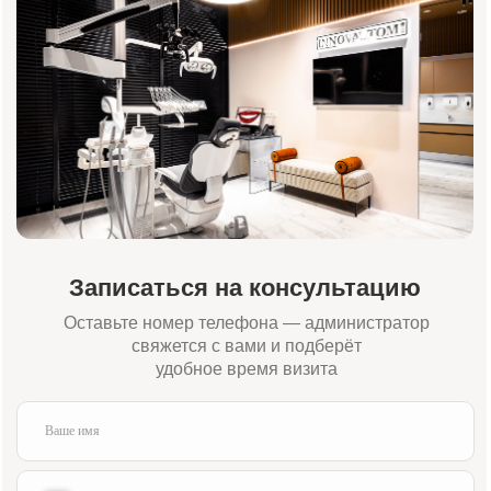
Адрес:
Время работы:
Москва, Жуков проезд 21б
Пн-Сб 09:00—21:00
(м. Павелецкая)
Вс 10:00—16:00
Для связи:
Соцсети:
+7 (984) 000-88-88
Написать в WhatsApp
admin@innovastom.ru
Меню
Главная
Врачи
Цены
Отзывы
Услуги
Пациентам
Акции