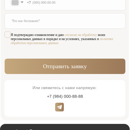
Наши работы
О клинике
Контакты
Услуги
Виниры
Хирургия
Ортопедия
Лечение зубов
Диагностика
Исправление прикуса
Пародонтология
Детская стоматология
Имплантация
Терапия
Лицензия № Л041-01137-77/00607957
ООО «ИННОВАСТОМ»
ОГРН: 1216700003585
Политика обработки персональных данных
Согласие на обработку персональных данных
© 2026 Innovastom®. Все права защищены.
Имеются противопоказания, необходима консультация специалиста. Обращаем
Ваше внимание на то, что вся представленная на сайте информация, носит
информационный характер и ни при каких условиях не является публичной
офертой, определяемой положениями Статьи 437 (2) Гражданского кодекса
Российской Федерации. Также просим учесть, что все данные, представленные
на сайте в разделе "Цены", носят сугубо информационный характер и не
являются исчерпывающими. Для получения подробной информации, пожалуйста,
обращайтесь к администраторам центра. Валюта платежа, рубли. Возможна