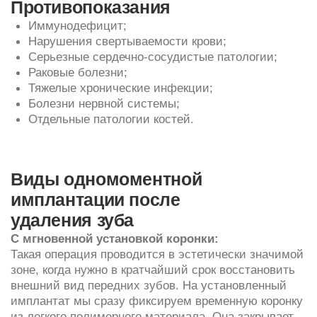
наблюдается сильный отек слизистой десны,
то мы переносим протезирование на 3−7 дней.
Установка постоянной коронки возможна спустя 2−5
месяцев.
С отсроченной установкой коронки:
В боковых участках мгновенная фиксация
временной коронки невозможна — это создаст
травматические условия и риски для отторжения
имплантата. Сразу после имплантации хирург
накрывает его слизистой десны и накладывает
аккуратные швы. Протезирование здесь проводится
спустя 3−5 месяцев — когда имплантат приживется.
Врач раскрывает его, устанавливает крепление-
абатмент и/или формирователь десны, а затем
постоянную коронку.
Этапы лечения