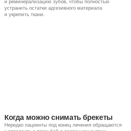
Когда можно снимать брекеты
Нередко пациенты под конец лечения обращаются
к ортодонту с просьбой о досрочном снятии
брекетов с зубов, так как им кажется, что зубные
ряды уже выровнены. Даже если вам визуально
кажется, что результат достигнут, это еще означает
конец коррекции. На самом деле нагрузки
на зубочелюстной аппарат распланированы так,
чтобы не травмировать костную ткань, пародонт,
периодонт. Зубы перемещаются очень медленно
и плавно. Ткани в периапикальной (прикорневой)
области должны полностью перестроиться под