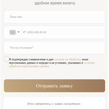
Меню
Главная
Врачи
Цены
Отзывы
Услуги
Пациентам
Акции
Наши работы
О клинике
Контакты
Услуги
Виниры
Хирургия
Ортопедия
Лечение зубов
Диагностика
Исправление прикуса
Пародонтология
Детская стоматология
Имплантация
Терапия
Лицензия № Л041-01137-77/00607957
ООО «ИННОВАСТОМ»
ОГРН: 1216700003585
Политика обработки персональных данных
Согласие на обработку персональных данных
© 2026 Innovastom®. Все права защищены.