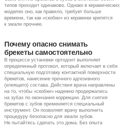
и инструментария можно практически
со стопроцентной вероятностью повредить саму
систему и/или эмаль.
Как ухаживать за зубами,
когда брекеты сняли
Снятие брекетов — это финал коррекционного
периода, после которого начинается период
ретенционный. Как правило, он длится около 1
года, но в сложных случаях — до 2 лет. Его цель —
уже не перемещать зубы, а окончательно
зафиксировать их в правильной позиции.
Мы устанавливаем пациенту ретейнер. Это тонкая
стальная дуга, которая крепится с помощью
пломбировочного материала на внутреннюю
(лингвальную) сторону зубного ряда. Она надежно
фиксирует зубы, не давая им «разъехаться»
и частично вернуться в прежнее положение.
Со стороны конструкция будет незаметна, поэтому
не создает эстетических проблем. Пациент уже
может очаровательно улыбаться, открыто
демонстрируя выровненные зубы. В ряде случаев