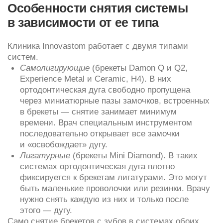
системах ортодонтическая дуга плотно
фиксируется к брекетам лигатурами. Это могут
быть маленькие проволочки или резинки. Врачу
нужно снять каждую из них и только после
этого — дугу.
Само снятие брекетов с зубов в системах обоих
типов проходит одинаково. Однако в керамических
моделях оно, как правило, требует больше
времени, так как «скобки» из керамики крепятся
к эмали прочнее.
Почему опасно снимать
брекеты самостоятельно
В процессе установки ортодонт выполняет
определенный протокол, который включает в себя
специальную подготовку контактной поверхности
брекетов, нанесение прочного адгезивного
(клеящего) состава. Действия врача направлены
на то, чтобы «скобки» надежно продержались
на зубах по окончания коррекции. Для снятия
брекетов с зубов применяется специальный
инструмент. Он позволяет врачу выполнить
процедуру безопасно для эмали зубов.
Не пытайтесь сделать это дома. Без опыта