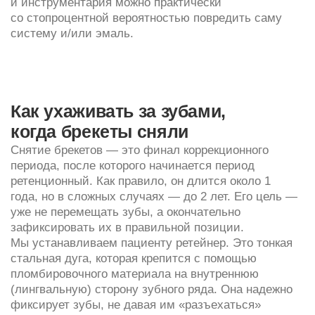
(показания определяет врач) ретейнером служит
прозрачная капа, которую нужно носить
определенное количество часов в сутки.
В стоимость снятия брекетов ретейнер не входит.
Затраты на его изготовление и установку
мы просчитываем еще на этапе планирования
коррекции прикуса, сумму вносим в документацию
и далее она не меняется.
Уход проще, чем за самой системой,
и заключается в стандартной двукратной
ежедневной чистке зубного налета. Особенное
внимание следует уделять внутренней стороне
зубов, где установлен ретейнер. Раз в 5−6 месяцев
обязательно посещение нашей клиники для
профессиональной чистки, иначе возрастет риск
кариозного поражения зубов.
Этапы снятия брекет-систем