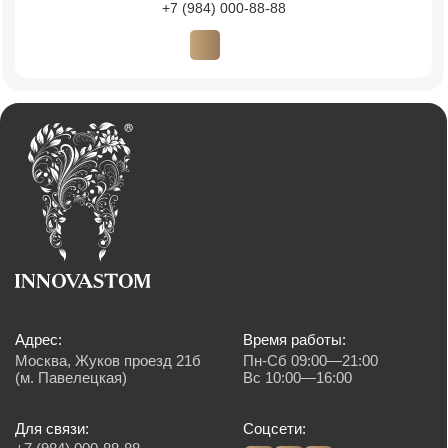
Имеются противопоказания, необходима консультация специалиста. Обращаем
Ваше внимание на то, что вся представленная на сайте информация, носит
информационный характер и ни при каких условиях не является публичной
офертой, определяемой положениями Статьи 437 (2) Гражданского кодекса
Российской Федерации. Также просим учесть, что все данные, представленные
на сайте в разделе "Цены", носят сугубо информационный характер и не
являются исчерпывающими. Для получения подробной информации, пожалуйста,
обращайтесь к администраторам центра. Валюта платежа, рубли. Возможна
оплата картой, наличным и безналичным способом.
Создание сайта