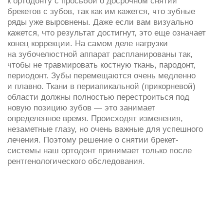
новую позицию зубов — это занимает
определенное время. Происходят изменения,
незаметные глазу, но очень важные для успешного
лечения. Поэтому решение о снятии брекет-
системы наш ортодонт принимает только после
рентгенологического обследования.
Особенности снятия системы
в зависимости от ее типа
Клиника Innovastom работает с двумя типами
систем.
Самолигирующие
(брекеты Damon Q и Q2,
Experience Metal и Ceramic, H4). В них
ортодонтическая дуга свободно пропущена
через миниатюрные пазы замочков, встроенных
в брекеты — снятие занимает минимум
времени. Врач специальным инструментом
последовательно открывает все замочки
и «освобождает» дугу.
Лигатурные
(брекеты Mini Diamond). В таких