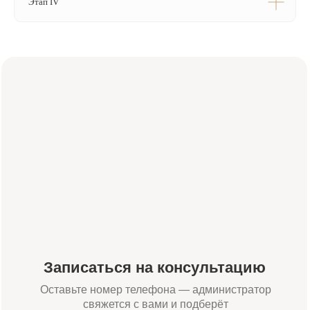
Этап IV
+7 (984) 000-88-88
Адрес:
Время работы:
Москва, Жуков проезд 21б
Пн-Сб 09:00—21:00
(м. Павелецкая)
Вс 10:00—16:00
Для связи:
Соцсети:
+7 (984) 000-88-88
Написать в WhatsApp
admin@innovastom.ru