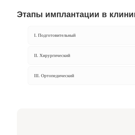
I. Подготовительный
II. Хирургический
III. Ортопедический
Или свяжитесь
с нами напрямую:
+7 (984) 000-88-88