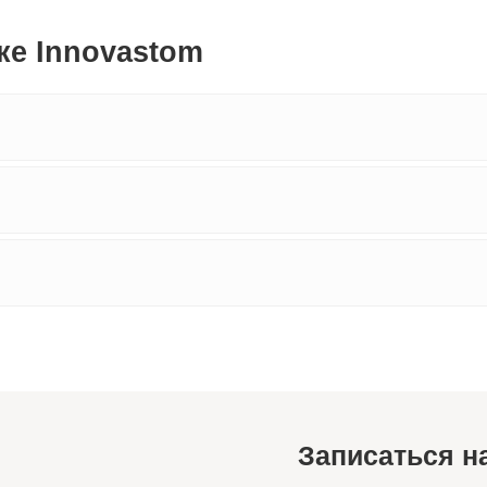
Записаться на консул
Оставьте номер телефона — администр
с вами и подберёт удобное время визит
+7
Я подтверждаю ознакомление и даю
согласие на обр
и на условиях, указанных в
политике обработки перс