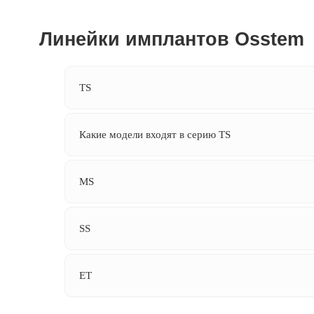
TS
Какие модели входят в серию TS
Этапы имплантации в клинике I
MS
SS
ET