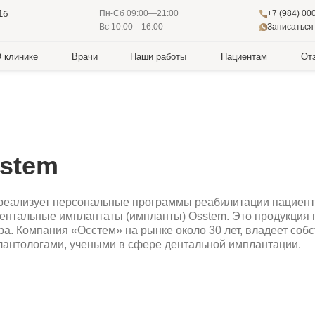
+7 (984) 000-88-88
Пн-Сб 09:00—21:00
Записаться в WhatsApp
Вс 10:00—16:00
е
Врачи
Наши работы
Пациентам
Отзывы
Лечен
em
зует персональные программы реабилитации пациентов с адентией
ьные имплантаты (импланты) Osstem. Это продукция производител
мпания «Осстем» на рынке около 30 лет, владеет собственными на
гами, учеными в сфере дентальной имплантации.