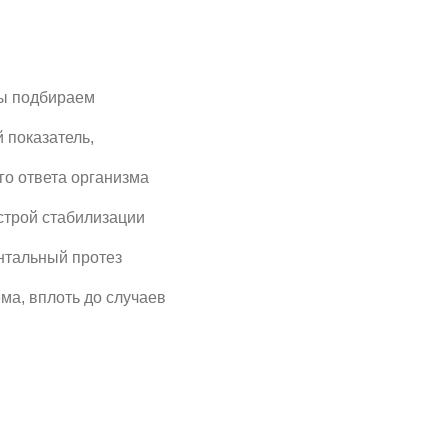
анизма
зации
ез
 случаев