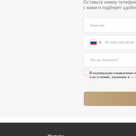
Отправить
Услуги
Ко
Виниры
Адр
Хирургия
Ортопедия
Мос
Лечение зубов
Диагностика
(м. 
Исправление прикуса
Пародонтология
Детская стоматология
Вре
Имплантация
Терапия
Пн-
Вс 
Для 
+7 (
Нап
adm
Соц
Политика обработки персональных данных
Согласие на обработку персональных данных
© 2026 Innovastom®. Все права защищены.
нимание на то, что вся представленная на сайте информация, носит информационный характер