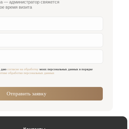
 заявку
нтакты
ес:
ква, Жуков проезд 21б
Павелецкая)
мя работы:
Сб 09:00—21:00
10:00—16:00
связи:
984) 000-88-88
исать в WhatsApp
in@innovastom.ru
сети:
 и ни