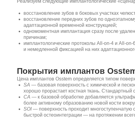
и немедленной фиксацией на них адаптационного полно
Покрытия имплантов Osstem
Цена имплантов Osstem определяется типом поверхности 
SA
— базовая поверхность с химической и пескоструйной
хорошо прорастает костная ткань. Стандартный срок ин
CA
— к базовой обработке добавляется ультрафиолетово
более активному образованию новой кости вокруг импл
SOI
— поверхность проходит многоступенчатую обработ
быстрой остеоинтеграции — на протяжении всего лишь 
Линейки имплантов Osstem