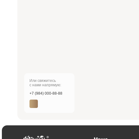
Меню
Главная
Врачи
Цены
Отзывы
Услуги
Пациентам
Акции
Наши работы
О клинике
Контакты
Лицензия № Л041-01137-77/00607957
ООО «ИННОВАСТОМ»
ОГРН: 1216700003585
Имеются противопоказания, необходима консультация специалиста. Обращаем Ваше в