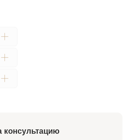
ьтацию
атор свяжется
а
аботку
моих персональных данных в порядке
ональных данных