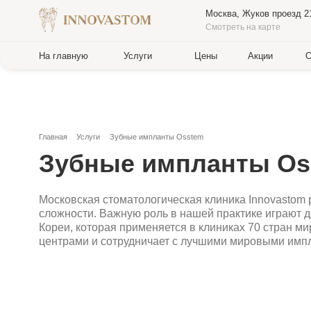
Москва, Жуков проезд 21б
Смотреть на карте
На главную
Услуги
Цены
Акции
О клиник
Главная
Услуги
Зубные импланты Osstem
Зубные импланты Osst
Московская стоматологическая клиника Innovastom реали
сложности. Важную роль в нашей практике играют дентал
Кореи, которая применяется в клиниках 70 стран мира. Ко
центрами и сотрудничает с лучшими мировыми имплантоло