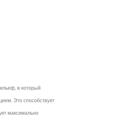
рый
собствует
но