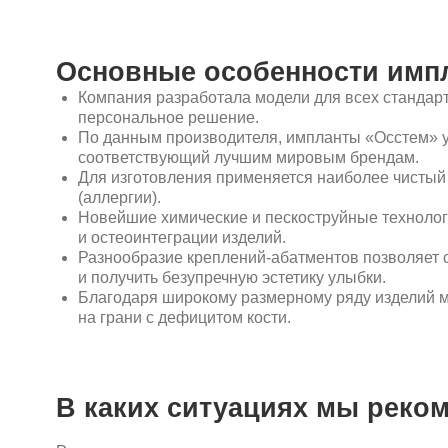
персональное решение.
По данным производителя, импланты «Осстем» успешно 
соответствующий лучшим мировым брендам.
Для изготовления применяется наиболее чистый титан 
(аллергии).
Новейшие химические и пескоструйные технологии обр
и остеоинтеграции изделий.
Разнообразие креплений-абатментов позволяет стомат
и получить безупречную эстетику улыбки.
Благодаря широкому размерному ряду изделий мы можем 
на грани с дефицитом кости.
В каких ситуациях мы рекомен
Реализуем следующие имплантологические «сценарии»:
восстановление зубов в боковых участках челюстей по 
восстановление передних зубов по одноэтапному прот
адаптационной временной конструкцией;
одномоментная имплантация сразу после удаления зуб
причинам;
имплантологические протоколы All-on-4 и All-on-6 с уст