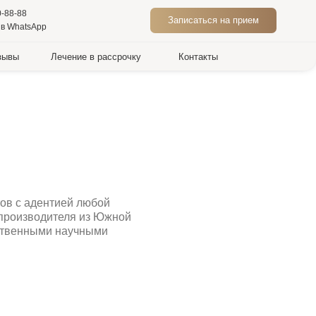
Записаться на прием
ие в рассрочку
Контакты
 любой
я из Южной
учными