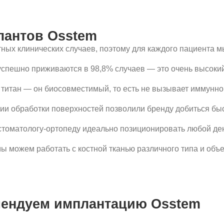
приживаются в 98,8% случаев — это очень высокий показатель,
— он биосовместимый, то есть не вызывает иммунного ответа орг
аботки поверхностей позволили бренду добиться быстрой стабили
ологу-ортопеду идеально позиционировать любой дентальный прот
работать с костной тканью различного типа и объема, вплоть до
дуем имплантацию Osstem
классическому двухэтапному протоколу;
околу с немедленным протезированием
а, не подлежащего лечению по объективным
ановкой за один визит 4 или 6 имплантов «Осстем»