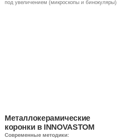
Металлокерамические
коронки в INNOVASTOM
Современные методики:
Наши врачи настоящие перфекционисты в плане
эстетики и функциональности. Мы работаем
с учетом ВНЧС. Врачи учились в США, Европе и
Ю. Корее у лидеров стоматологического мира.
Лечение под увеличением:
Микроскоп в ортопедии — это настоящий ТОП,
только 1−2% стоматологов-ортопедов по всему
миру работают на микроскопе! Мы работаем
и с микроскопом и с бинокулярами. Точность