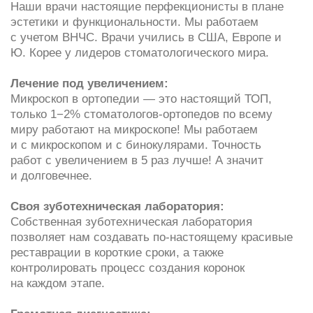
работ с увеличением в 5 раз лучше! А значит
и долговечнее.
Своя зуботехническая лаборатория:
Собственная зуботехническая лаборатория
позволяет нам создавать по-настоящему красивые
реставрации в короткие сроки, а также
контролировать процесс создания коронок
на каждом этапе.
Грамотная диагностика:
Самое главное перед началом лечения — это
грамотная диагностика в начале, благодаря
современному КТ от компании Vatech, мы можем
изучить вашу ситуацию со всех сторон на 3D
снимках.
Большое портфолио:
За годы нашей работы мы успели установить
более 4000 коронок. Множество фото на сайте
и в наших социальных сетях тому доказательство.