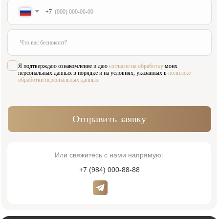
Адрес:
Время работы:
Москва, Жуков проезд 21б
Пн-Сб 09:00—21:00
(м. Павелецкая)
Вс 10:00—16:00
Для связи:
Соцсети:
+7 (984) 000-88-88
Написать в WhatsApp
admin@innovastom.ru
Меню
Главная
Врачи
Цены
Отзывы
Услуги
Пациентам
Акции
Наши работы
О клинике
Контакты
Услуги
Виниры
Хирургия
Ортопедия
Лечение зубов
Диагностика
Исправление прикуса
Пародонтология
Детская стоматология
Имплантация