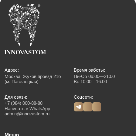
Терапия
Лицензия № Л041-01137-77/00607957
ООО «ИННОВАСТОМ»
ОГРН: 1216700003585
Политика обработки персональных данных
Согласие на обработку персональных данных
© 2026 Innovastom®. Все права защищены.
Имеются противопоказания, необходима консультация специалиста. Обращаем
Ваше внимание на то, что вся представленная на сайте информация, носит
информационный характер и ни при каких условиях не является публичной
офертой, определяемой положениями Статьи 437 (2) Гражданского кодекса
Российской Федерации. Также просим учесть, что все данные, представленные
на сайте в разделе "Цены", носят сугубо информационный характер и не
являются исчерпывающими. Для получения подробной информации, пожалуйста,
обращайтесь к администраторам центра. Валюта платежа, рубли. Возможна
оплата картой, наличным и безналичным способом.
Создание сайта