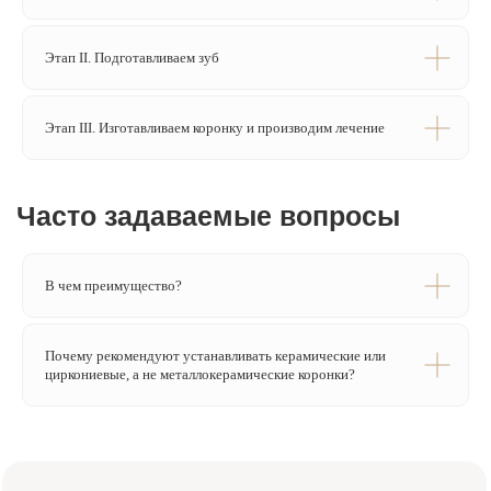
Этап II. Подготавливаем зуб
Этап III. Изготавливаем коронку и производим лечение
Записаться на консультацию
Оставьте номер телефона — администратор
В чем преимущество?
свяжется с вами и подберёт
удобное время визита
Почему рекомендуют устанавливать керамические или
циркониевые, а не металлокерамические коронки?
+7