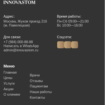
Услуги
Виниры
Хирургия
Ортопедия
Лечение зубов
Диагностика
Исправление прикуса
Пародонтология
Детская стоматология
Имплантация
Терапия
Лицензия № Л041-01137-77/00607957
ООО «ИННОВАСТОМ»
ОГРН: 1216700003585
Политика обработки персональных данных
Согласие на обработку персональных данных
© 2026 Innovastom®. Все права защищены.
Имеются противопоказания, необходима консультация специалиста. Обращаем
Ваше внимание на то, что вся представленная на сайте информация, носит
информационный характер и ни при каких условиях не является публичной
офертой, определяемой положениями Статьи 437 (2) Гражданского кодекса
Российской Федерации. Также просим учесть, что все данные, представленные
на сайте в разделе "Цены", носят сугубо информационный характер и не
являются исчерпывающими. Для получения подробной информации, пожалуйста,
обращайтесь к администраторам центра. Валюта платежа, рубли. Возможна
оплата картой, наличным и безналичным способом.
Создание сайта