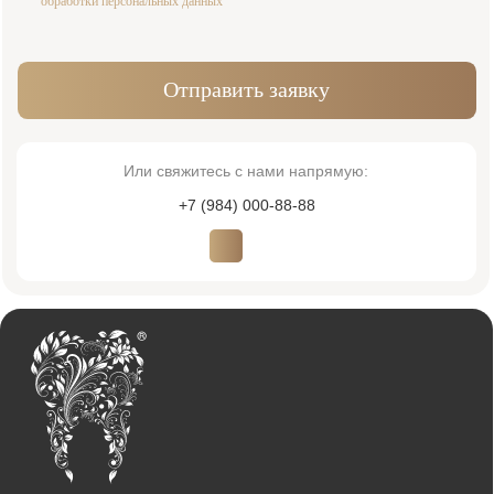
Адрес:
Время работы:
Москва, Жуков проезд 21б
Пн-Сб 09:00—21:00
(м. Павелецкая)
Вс 10:00—16:00
Для связи:
Соцсети:
+7 (984) 000-88-88
Написать в WhatsApp
admin@innovastom.ru
Меню
Главная
Врачи
Цены
Отзывы
Услуги
Пациентам
Акции
Наши работы
О клинике
Контакты