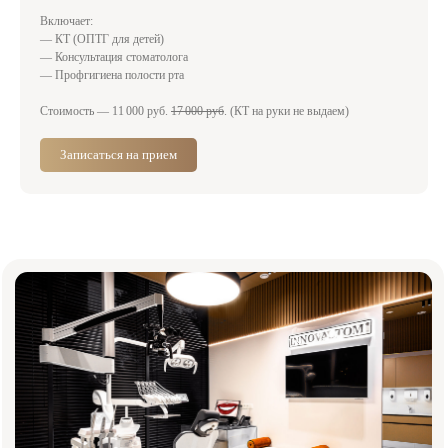
Включает:
— КТ (ОПТГ для детей)
— Консультация стоматолога
— Профгигиена полости рта
Стоимость — 11 000 руб.
17 000 руб
. (КТ на руки не выдаем)
Записаться на прием
Записаться на консультацию
Оставьте номер телефона — администратор
свяжется с вами и подберёт
удобное время визита