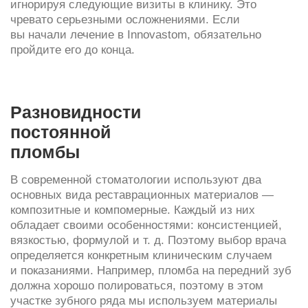
вязкостью, формулой и т. д. Поэтому выбор врача
определяется конкретным клиническим случаем
и показаниями. Например, пломба на передний зуб
должна хорошо полироваться, поэтому в этом
участке зубного ряда мы используем материалы
со сверхмелкими наночастицами.
Estelite Asteria.
Японский нанокомпозит с очень
быстрым отверждением (до 15 секунд).
Наполнитель материала имеет сферическую
форму, поэтому поверхность легко полируется
до естественного блеска и устойчива
к истиранию.
Empress Direct.
Немецкий наногибридный
композит с особой прозрачностью — как
у настоящих зубов. Разработка известной
компании Ivoclar Vivadent. Обладает отличной
долговечностью.
Harmonize.
Американский композитный
наногибрид, то есть состоящий из сверхмелких
частиц. В общем объеме наполнитель занимает
81%, он содержит оксиды циркония, кремния, что
обеспечивает высокую прочность.
Neo Spectra.
Американский композит
от авторитетного бренда Dentsply Sirona,
разработавшего специальную структуру