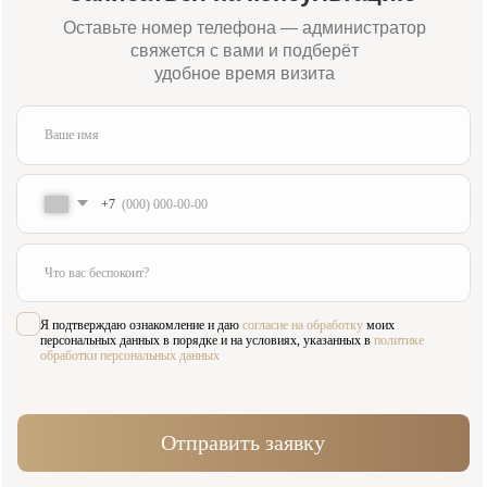
Адрес:
Время работы:
Москва, Жуков проезд 21б
Пн-Сб 09:00—21:00
(м. Павелецкая)
Вс 10:00—16:00
Для связи:
Соцсети:
+7 (984) 000-88-88
Написать в WhatsApp
admin@innovastom.ru
Меню
Главная
Врачи
Цены
Отзывы
Услуги
Пациентам
Акции
Наши работы
О клинике
Контакты
Услуги
Виниры
Хирургия
Ортопедия
Лечение зубов