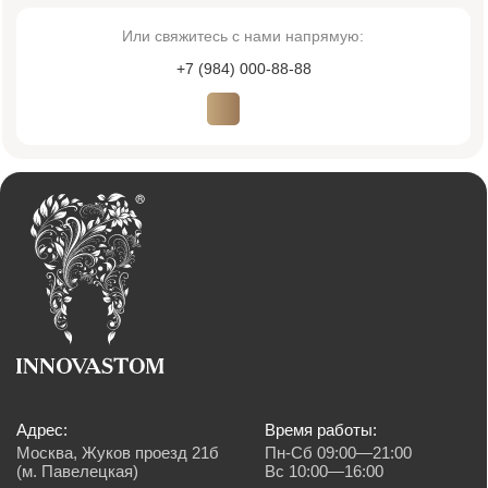
Диагностика
Исправление прикуса
Пародонтология
Детская стоматология
Имплантация
Терапия
Лицензия № Л041-01137-77/00607957
ООО «ИННОВАСТОМ»
ОГРН: 1216700003585
Политика обработки персональных данных
Согласие на обработку персональных данных
© 2026 Innovastom®. Все права защищены.
Имеются противопоказания, необходима консультация специалиста. Обращаем
Ваше внимание на то, что вся представленная на сайте информация, носит
информационный характер и ни при каких условиях не является публичной
офертой, определяемой положениями Статьи 437 (2) Гражданского кодекса
Российской Федерации. Также просим учесть, что все данные, представленные
на сайте в разделе "Цены", носят сугубо информационный характер и не
являются исчерпывающими. Для получения подробной информации, пожалуйста,
обращайтесь к администраторам центра. Валюта платежа, рубли. Возможна
оплата картой, наличным и безналичным способом.
Создание сайта