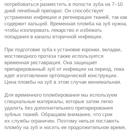
препарированный зуб от инфекции на период, пока
идет изготовление ортопедической конструкции.
Цена пломбы на зуб в этом случае минимальная.
Для временного пломбирования мы используем
специальные материалы, которые затем легко
удалить без дополнительного препарирования
зубных тканей. Обращаем внимание, что срок
их службы ограничен. Поэтому нельзя поставить
пломбу на зуб и носить ее продолжительное время,
игнорируя следующие визиты в клинику. Это
чревато серьезными осложнениями. Если
вы начали лечение в Innovastom, обязательно
пройдите его до конца.
Разновидности
постоянной
пломбы
В современной стоматологии используют два
основных вида реставрационных материалов —
композитные и компомерные. Каждый из них
обладает своими особенностями: консистенцией,