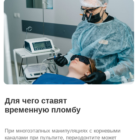
Для чего ставят
временную пломбу
При многоэтапных манипуляциях с корневыми
каналами при пульпите, периодонтите может
потребоваться разместить в полости зуба на 7−10
дней лечебный препарат. Он способствует
устранению инфекции и регенерации тканей, так как
содержит кальций. Временная пломба на зуб нужна,
чтобы изолировать лекарство и избежать
попадания в каналы вторичной инфекции.
При подготовке зуба к установке коронки, вкладки,
мостовидного протеза также используется
временная реставрация. Она защищает