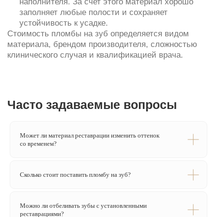
Записаться на консультацию
Может ли материал реставрации изменить оттенок
со временем?
Оставьте номер телефона — администратор
свяжется с вами и подберёт
удобное время визита
Сколько стоит поставить пломбу на зуб?
Можно ли отбеливать зубы с установленными
+7
реставрациями?