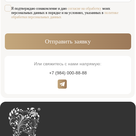
Адрес:
Время работы:
Москва, Жуков проезд 21б
Пн-Сб 09:00—21:00
(м. Павелецкая)
Вс 10:00—16:00
Для связи:
Соцсети:
+7 (984) 000-88-88
Написать в WhatsApp
admin@innovastom.ru
Меню
Главная
Врачи
Цены
Отзывы
Услуги
Пациентам
Акции
Наши работы
О клинике
Контакты
Услуги