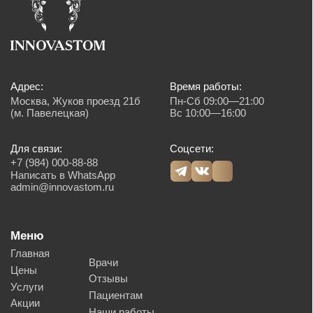
Виниры
Хирургия
Ортопедия
Лечение зубов
Диагностика
Исправление прикуса
Пародонтология
Детская стоматология
Имплантация
Терапия
Лицензия № Л041-01137-77/00607957
ООО «ИННОВАСТОМ»
ОГРН: 1216700003585
Политика обработки персональных данных
Согласие на обработку персональных данных
© 2026 Innovastom®. Все права защищены.
Имеются противопоказания, необходима консультация специалиста. Обращаем
Ваше внимание на то, что вся представленная на сайте информация, носит
информационный характер и ни при каких условиях не является публичной
офертой, определяемой положениями Статьи 437 (2) Гражданского кодекса
Российской Федерации. Также просим учесть, что все данные, представленные
на сайте в разделе "Цены", носят сугубо информационный характер и не
являются исчерпывающими. Для получения подробной информации, пожалуйста,
обращайтесь к администраторам центра. Валюта платежа, рубли. Возможна
оплата картой, наличным и безналичным способом.
Создание сайта