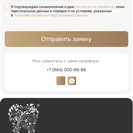
+7 (984) 000-88-88
Написать в WhatsApp
admin@innovastom.ru
Меню
Главная
Врачи
Цены
Отзывы
Услуги
Пациентам
Акции
Наши работы
О клинике
Контакты
Услуги
Виниры
Хирургия
Ортопедия
Лечение зубов
Диагностика
Исправление прикуса
Пародонтология
Детская стоматология
Имплантация
Терапия
Лицензия № Л041-01137-77/00607957
ООО «ИННОВАСТОМ»
ОГРН: 1216700003585