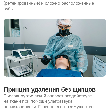
Принцип удаления без щипцов
Пьезохирургический аппарат воздействует
на ткани при помощи ультразвука,
не механически. Главное его преимущество
в том, что действие является направленным:
при таком воздействии не травмируются
мягкие ткани. Вся процедура таким образом
проводится без крови.
Преимущества метода
1)Сохранение тканей и слизистой
от повреждений.