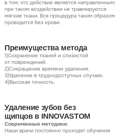
2)Сокращение времени удаления.
3)Удаление в труднодоступных случаях.
4)Высокая точность.
Удаление зубов без
щипцов в INNOVASTOM
Современные методики:
Наши врачи постоянно проходят обучения
(не менее 10 курсов в год) и в курсе самых
передовых методик лечения, что позволяет
предложить нашим пациентам максимально
комфортное лечение по мировым стандартам.
Без боли:
Мы используем только современную
и качественную анестезию, она полностью
блокирует любые болезненные ощущения.
Грамотная диагностика:
Мы очень ответственно подходим
к диагностике проблемы, благодаря
современному оборудованию (КТ от компании
Vatech).