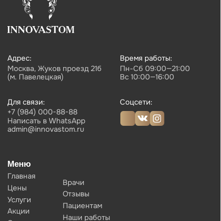
Политика обработки персональных данных
Согласие на обработку персональных данных
© 2026 Innovastom®. Все права защищены.
Имеются противопоказания, необходима консультация специалиста. Обращаем
Ваше внимание на то, что вся представленная на сайте информация, носит
информационный характер и ни при каких условиях не является публичной
офертой, определяемой положениями Статьи 437 (2) Гражданского кодекса
Российской Федерации. Также просим учесть, что все данные, представленные
на сайте в разделе "Цены", носят сугубо информационный характер и не
являются исчерпывающими. Для получения подробной информации,
пожалуйста, обращайтесь к администраторам центра. Валюта платежа, рубли.
Возможна оплата картой, наличным и безналичным способом.
Создание сайта