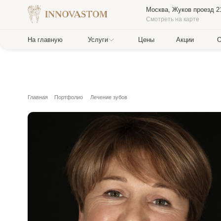
Москва, Жуков проезд 21б
Смотреть на карте
На главную
Услуги
Цены
Акции
О клиник
Главная
Портфолио
Лечение зубов