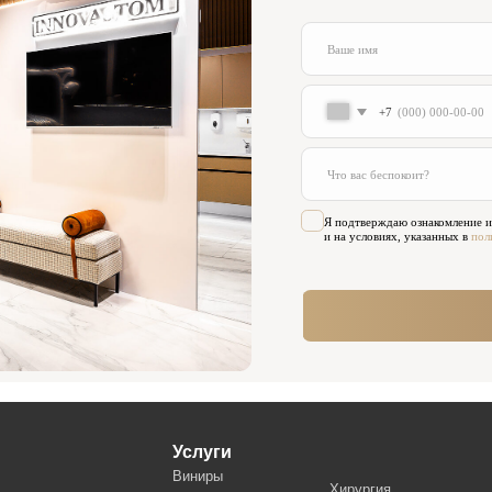
Я подтверждаю ознакомление и даю
согласие на обр
и на условиях, указанных в
политике обработки перс
Отправить
Услуги
Ко
Виниры
Адр
Хирургия
Ортопедия
Мос
Лечение зубов
Диагностика
(м. 
Исправление прикуса
Пародонтология
Детская стоматология
Вре
Имплантация
Терапия
Пн-
Вс 
Для 
+7 (
Нап
adm