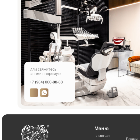
Или свяжитесь
с нами напрямую:
+7 (984) 000-88-88
Меню
Главная
Врачи
Цены
Отзывы
Услуги
Пациентам
Акции
Наши работы
О клинике
Контакты