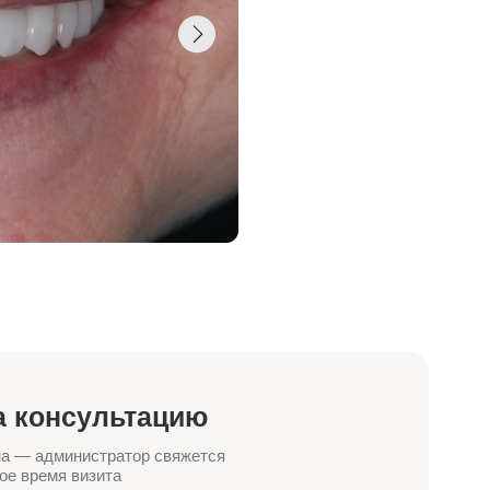
ьтацию
атор свяжется
а