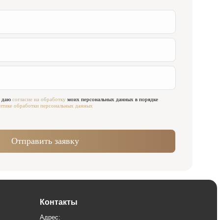
аботку
моих персональных данных в порядке
ональных данных
 заявку
нтакты
ес:
ква, Жуков проезд 21б
Павелецкая)
мя работы:
Сб 09:00—21:00
10:00—16:00
связи:
984) 000-88-88
исать в WhatsApp
in@innovastom.ru