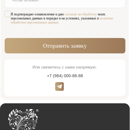
Адрес:
Время работы:
Москва, Жуков проезд 21б
Пн-Сб 09:00—21:00
(м. Павелецкая)
Вс 10:00—16:00
Для связи:
Соцсети:
+7 (984) 000-88-88
Написать в WhatsApp
admin@innovastom.ru
Меню
Главная
Врачи
Цены
Отзывы
Услуги
Пациентам
Акции
Наши работы
О клинике
Контакты
Услуги
Виниры
Хирургия
Ортопедия
Лечение зубов
Диагностика
Исправление прикуса
Пародонтология