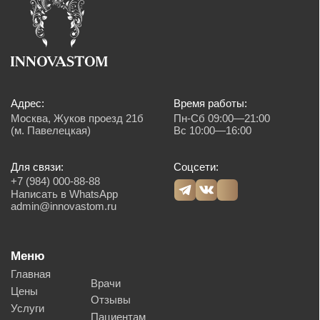
Детская стоматология
Имплантация
Терапия
Лицензия № Л041-01137-77/00607957
ООО «ИННОВАСТОМ»
ОГРН: 1216700003585
Политика обработки персональных данных
Согласие на обработку персональных данных
© 2026 Innovastom®. Все права защищены.
Имеются противопоказания, необходима консультация специалиста. Обращаем
Ваше внимание на то, что вся представленная на сайте информация, носит
информационный характер и ни при каких условиях не является публичной
офертой, определяемой положениями Статьи 437 (2) Гражданского кодекса
Российской Федерации. Также просим учесть, что все данные, представленные
на сайте в разделе "Цены", носят сугубо информационный характер и не
являются исчерпывающими. Для получения подробной информации, пожалуйста,
обращайтесь к администраторам центра. Валюта платежа, рубли. Возможна
оплата картой, наличным и безналичным способом.
Создание сайта